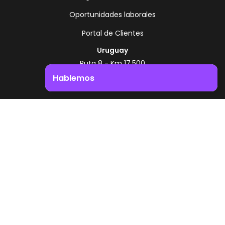
Oportunidades laborales
Portal de Clientes
Uruguay
Ruta 8 - Km 17.500
Montevideo - Uruguay
Hablemos
+598 2518 2000
Impulsá el crecimiento de tu negocio. ¡Contactanos!
Zonamerica Toll Free
Desde Argentina
0800 444 0126
Desde Brasil
0800 891 8736
ES
© 2026 Zonamerica. Todos los derechos
reservados