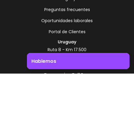
Preguntas frecuentes
Oportunidades laborales
Portal de Clientes
Uruguay
Ruta 8 - Km 17.500
Montevideo - Uruguay
Hablemos
+598 2518 2000
Impulsá el crecimiento de tu negocio. ¡Contactanos!
Zonamerica Toll Free
Desde Argentina
0800 444 0126
Desde Brasil
0800 891 8736
ES
© 2026 Zonamerica. Todos los derechos