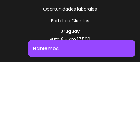
Oportunidades laborales
Portal de Clientes
Uruguay
Ruta 8 - Km 17.500
Montevideo - Uruguay
Hablemos
+598 2518 2000
Impulsá el crecimiento de tu negocio. ¡Contactanos!
Zonamerica Toll Free
Desde Argentina
0800 444 0126
Desde Brasil
0800 891 8736
ES
© 2026 Zonamerica. Todos los derechos
reservados