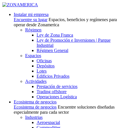
Instalar mi empresa
Encuentre su lugar
Espacios, beneficios y regímenes para
operar desde Zonamerica
Régimen
Ley de Zona Franca
Ley de Promoción e Inversiones | Parque
Industrial
Régimen General
Espacios
Oficinas
Depósitos
Lotes
Edificios Privados
Actividades
Prestación de servicios
Trading offshore
Operaciones Logística
Ecosistema de negocios
Ecosistema de negocios
Encuentre soluciones diseñadas
especialmente para cada sector
Industrias
Aeroespacial
Commodities