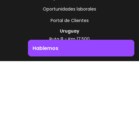
Oportunidades laborales
Portal de Clientes
Uruguay
Ruta 8 - Km 17.500
Montevideo - Uruguay
Hablemos
+598 2518 2000
Impulsá el crecimiento de tu negocio. ¡Contactanos!
Zonamerica Toll Free
Desde Argentina
0800 444 0126
Desde Brasil
0800 891 8736
ES
© 2026 Zonamerica. Todos los derechos
reservados