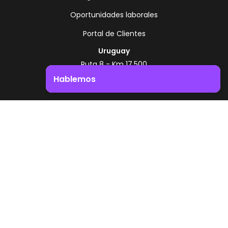
Oportunidades laborales
Portal de Clientes
Uruguay
Ruta 8 - Km 17.500
Montevideo - Uruguay
Hablemos
+598 2518 2000
Impulsá el crecimiento de tu negocio. ¡Contactanos!
Zonamerica Toll Free
Desde Argentina
0800 444 0126
Desde Brasil
0800 891 8736
ES
© 2026 Zonamerica. Todos los derechos
reservados