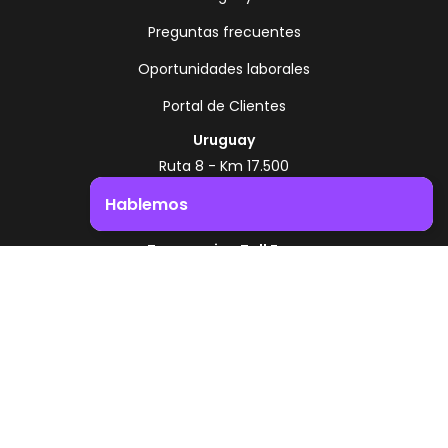
Preguntas frecuentes
Oportunidades laborales
Portal de Clientes
Uruguay
Ruta 8 - Km 17.500
Montevideo - Uruguay
Hablemos
+598 2518 2000
Impulsá el crecimiento de tu negocio. ¡Contactanos!
Zonamerica Toll Free
Desde Argentina
0800 444 0126
Desde Brasil
0800 891 8736
ES
© 2026 Zonamerica. Todos los derechos