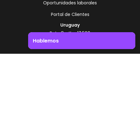
Oportunidades laborales
Portal de Clientes
Uruguay
Ruta 8 - Km 17.500
Montevideo - Uruguay
Hablemos
+598 2518 2000
Impulsá el crecimiento de tu negocio. ¡Contactanos!
Zonamerica Toll Free
Desde Argentina
0800 444 0126
Desde Brasil
0800 891 8736
ES
© 2026 Zonamerica. Todos los derechos
reservados
Politicas de seguridad