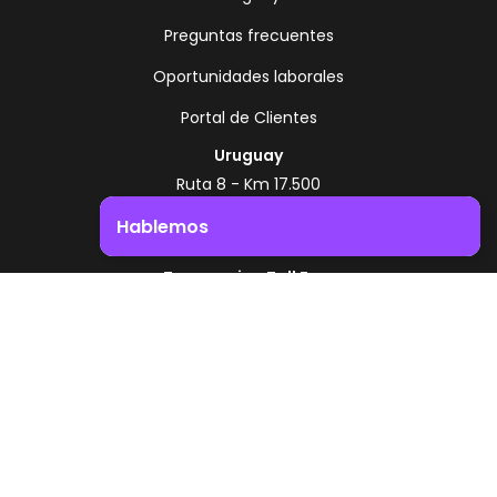
Preguntas frecuentes
Oportunidades laborales
Portal de Clientes
Uruguay
Ruta 8 - Km 17.500
Montevideo - Uruguay
Hablemos
+598 2518 2000
Impulsá el crecimiento de tu negocio. ¡Contactanos!
Zonamerica Toll Free
Desde Argentina
0800 444 0126
Desde Brasil
0800 891 8736
ES
© 2026 Zonamerica. Todos los derechos