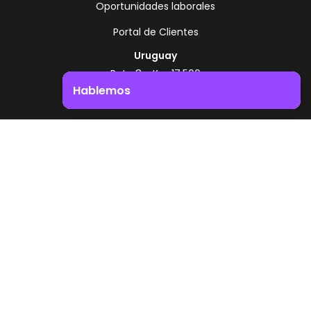
Oportunidades laborales
Portal de Clientes
Uruguay
Ruta 8 - Km 17.500
Montevideo - Uruguay
Hablemos
+598 2518 2000
Impulsá el crecimiento de tu negocio. ¡Contactanos!
Zonamerica Toll Free
Desde Argentina
0800 444 0126
Desde Brasil
0800 891 8736
ES
© 2026 Zonamerica. Todos los derechos
reservados
Politicas de seguridad