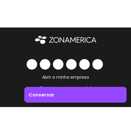
Abrir a minha empresa
Ecossistema empresarial
Conversar
Serviços e comodidades
Impulsione o crescimento do seu negócio. Entre em
Trabalha como vives
contacto connosco!
Contacto