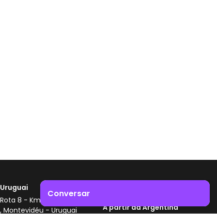
Uruguai
Zonamerica - Número
Conversar
gratuito
Rota 8 - Km 17,500
A partir da Argentina
, Montevidéu - Uruguai
Impulsione o crescimento do seu negócio. Entre em