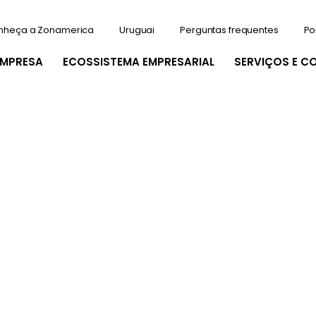
nheça a Zonamerica
Uruguai
Perguntas frequentes
Po
EMPRESA
ECOSSISTEMA EMPRESARIAL
SERVIÇOS E C