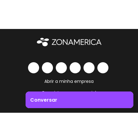
Abrir a minha empresa
Ecossistema empresarial
Conversar
Serviços e comodidades
Impulsione o crescimento do seu negócio. Entre em
Trabalha como vives
contacto connosco!
Contacto