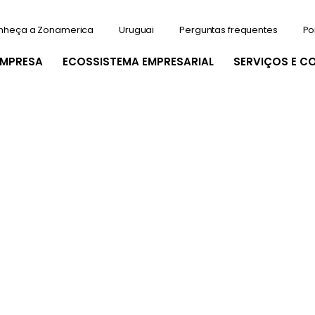
nheça a Zonamerica
Uruguai
Perguntas frequentes
Po
EMPRESA
ECOSSISTEMA EMPRESARIAL
SERVIÇOS E C