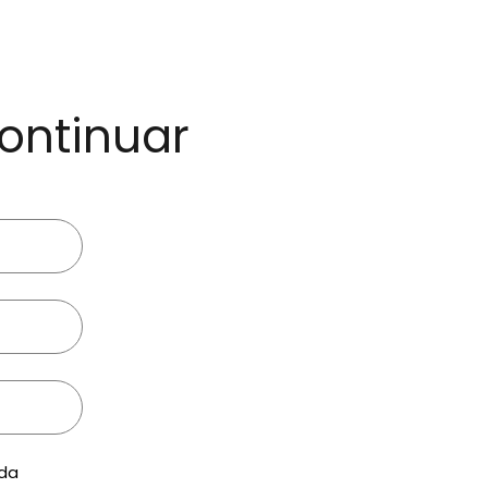
ontinuar
 da