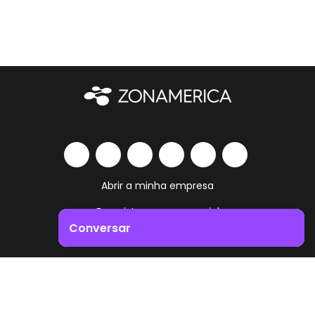
Abrir a minha empresa
Ecossistema empresarial
Conversar
Serviços e comodidades
Impulsione o crescimento do seu negócio. Entre em
Trabalha como vives
contacto connosco!
Contacto