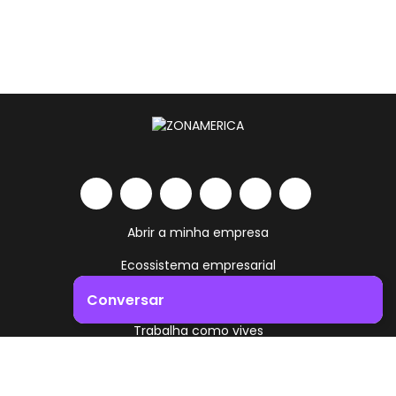
Abrir a minha empresa
Ecossistema empresarial
Serviços e comodidades
Conversar
Trabalha como vives
Impulsione o crescimento do seu negócio. Entre em
contacto connosco!
Contacto
Uruguai