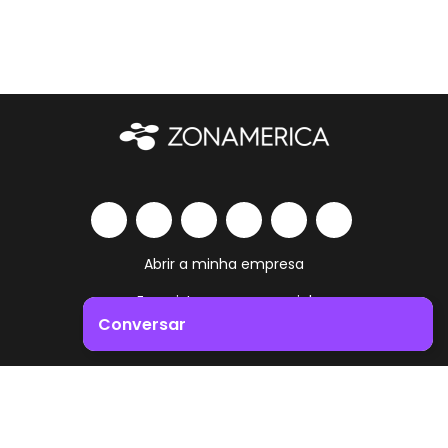
Abrir a minha empresa
Ecossistema empresarial
Conversar
Serviços e comodidades
Impulsione o crescimento do seu negócio. Entre em
Trabalha como vives
contacto connosco!
Contacto