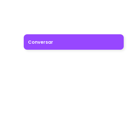
Conversar
Impulsione o crescimento do seu negócio. Entre em
contacto connosco!