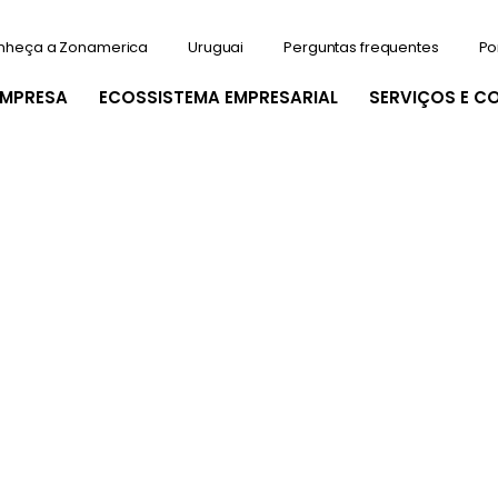
nheça a Zonamerica
Uruguai
Perguntas frequentes
Po
EMPRESA
ECOSSISTEMA EMPRESARIAL
SERVIÇOS E C