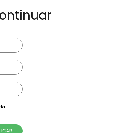
ontinuar
 da
LICAR