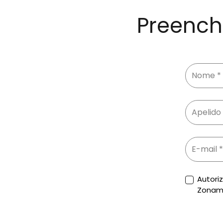
Preench
Autori
Zonam