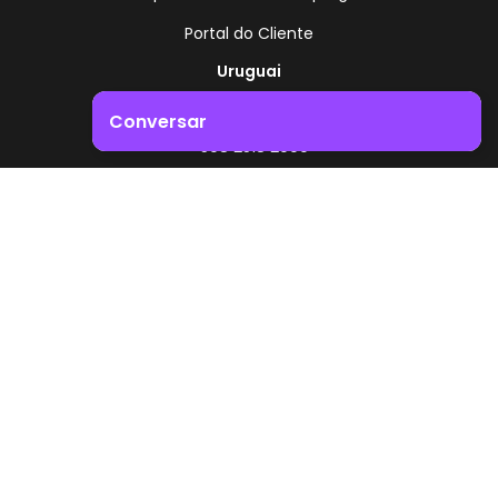
Portal do Cliente
Uruguai
Rota 8 - Km 17,500
Conversar
, Montevidéu - Uruguai
+598 2518 2000
Impulsione o crescimento do seu negócio. Entre em
contacto connosco!
Zonamerica - Número gratuito
A partir da Argentina
0800 444 0126
A partir do Brasil
0800 891 8736
PT
© 2026 Zonamerica. Todos os direitos reservados
Políticas de segurança
Política da Zonamerica