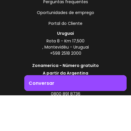
Perguntas frequentes
Oportunidades de emprego
Portal do Cliente
Uruguai
Rota 8 - Km 17,500
, Montevidéu - Uruguai
+598 2518 2000
Zonamerica - Número gratuito
A partir da Argentina
0800 444 0126
Conversar
A partir do Brasil
0800 891 8736
Impulsione o crescimento do seu negócio. Entre em
contacto connosco!
PT
© 2026 Zonamerica. Todos os direitos reservados