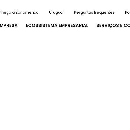
nheça a Zonamerica
Uruguai
Perguntas frequentes
Po
EMPRESA
ECOSSISTEMA EMPRESARIAL
SERVIÇOS E C