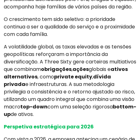
acompanha hoje famílias de vários países da região.
O crescimento tem sido seletivo: a prioridade
continua a ser a qualidade do serviço e a proximidade
com cada família.
A volatilidade global, as taxas elevadas e as tensões
geopolíticas reforçaram a importância da
diversificação. A Three Sixty gere carteiras multiativos
que combinam
obrigações
,
ações
globais e
ativos
alternativos
, como
private equity
,
dívida
privada
e infraestruturas. A sua metodologia
privilegia a consistência e o retorno ajustado ao risco,
utilizando um quadro integral que combina uma visão
macro
top-down
com uma seleção rigorosa
bottom-
up
de ativos.
Perspetiva estratégica para 2026
Com vista a 2026, a empresa antecipa um cenário de