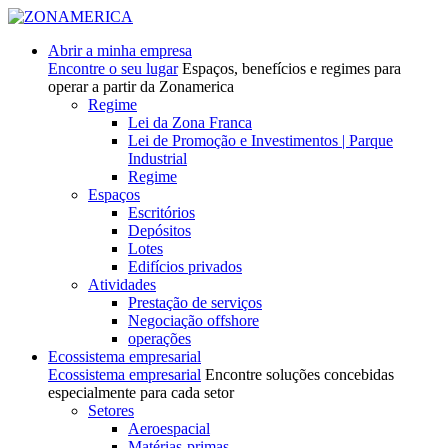
Abrir a minha empresa
Encontre o seu lugar
Espaços, benefícios e regimes para
operar a partir da Zonamerica
Regime
Lei da Zona Franca
Lei de Promoção e Investimentos | Parque
Industrial
Regime
Espaços
Escritórios
Depósitos
Lotes
Edifícios privados
Atividades
Prestação de serviços
Negociação offshore
operações
Ecossistema empresarial
Ecossistema empresarial
Encontre soluções concebidas
especialmente para cada setor
Setores
Aeroespacial
Matérias-primas