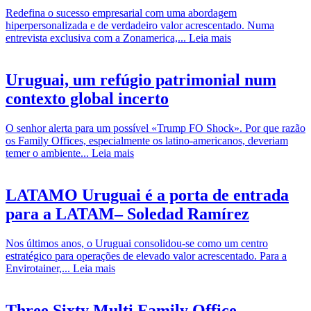
Redefina o sucesso empresarial com uma abordagem
hiperpersonalizada e de verdadeiro valor acrescentado. Numa
entrevista exclusiva com a Zonamerica,...
Leia mais
Uruguai, um refúgio patrimonial num
contexto global incerto
O senhor alerta para um possível «Trump FO Shock». Por que razão
os Family Offices, especialmente os latino-americanos, deveriam
temer o ambiente...
Leia mais
LATAMO Uruguai é a porta de entrada
para a LATAM– Soledad Ramírez
Nos últimos anos, o Uruguai consolidou-se como um centro
estratégico para operações de elevado valor acrescentado. Para a
Envirotainer,...
Leia mais
Three Sixty Multi Family Office