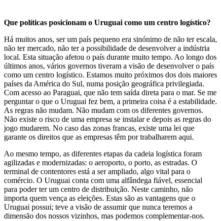
Que políticas posicionam o Uruguai como um centro logístico?
Há muitos anos, ser um país pequeno era sinónimo de não ter escala,
não ter mercado, não ter a possibilidade de desenvolver a indústria
local. Esta situação afetou o país durante muito tempo. Ao longo dos
últimos anos, vários governos tiveram a visão de desenvolver o país
como um centro logístico. Estamos muito próximos dos dois maiores
países da América do Sul, numa posição geográfica privilegiada.
Com acesso ao Paraguai, que não tem saída direta para o mar. Se me
perguntar o que o Uruguai fez bem, a primeira coisa é a estabilidade.
As regras não mudam. Não mudam com os diferentes governos.
Não existe o risco de uma empresa se instalar e depois as regras do
jogo mudarem. No caso das zonas francas, existe uma lei que
garante os direitos que as empresas têm por trabalharem aqui.
Ao mesmo tempo, as diferentes etapas da cadeia logística foram
agilizadas e modernizadas: o aeroporto, o porto, as estradas. O
terminal de contentores está a ser ampliado, algo vital para o
comércio. O Uruguai conta com uma alfândega fiável, essencial
para poder ter um centro de distribuição. Neste caminho, não
importa quem vença as eleições. Estas são as vantagens que o
Uruguai possui; teve a visão de assumir que nunca teremos a
dimensão dos nossos vizinhos, mas podemos complementar-nos.