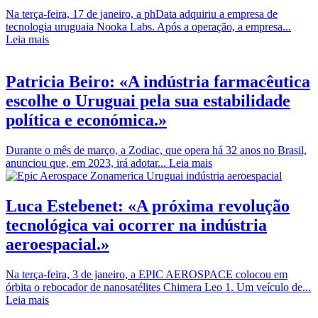
Na terça-feira, 17 de janeiro, a phData adquiriu a empresa de
tecnologia uruguaia Nooka Labs. Após a operação, a empresa...
Leia mais
Patricia Beiro: «A indústria farmacêutica
escolhe o Uruguai pela sua estabilidade
política e económica.»
Durante o mês de março, a Zodiac, que opera há 32 anos no Brasil,
anunciou que, em 2023, irá adotar...
Leia mais
Luca Estebenet: «A próxima revolução
tecnológica vai ocorrer na indústria
aeroespacial.»
Na terça-feira, 3 de janeiro, a EPIC AEROSPACE colocou em
órbita o rebocador de nanosatélites Chimera Leo 1. Um veículo de...
Leia mais