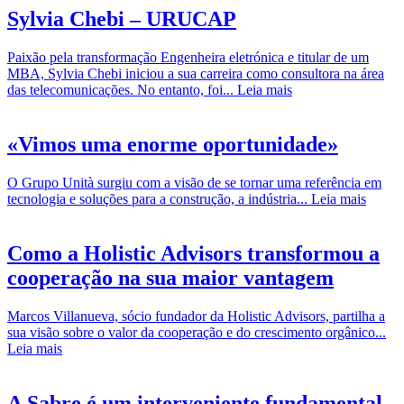
Sylvia Chebi – URUCAP
Paixão pela transformação Engenheira eletrónica e titular de um
MBA, Sylvia Chebi iniciou a sua carreira como consultora na área
das telecomunicações. No entanto, foi...
Leia mais
«Vimos uma enorme oportunidade»
O Grupo Unità surgiu com a visão de se tornar uma referência em
tecnologia e soluções para a construção, a indústria...
Leia mais
Como a Holistic Advisors transformou a
cooperação na sua maior vantagem
Marcos Villanueva, sócio fundador da Holistic Advisors, partilha a
sua visão sobre o valor da cooperação e do crescimento orgânico...
Leia mais
A Sabre é um interveniente fundamental