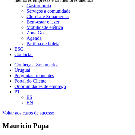
melhores empresas e os melhores talentos
Gastronomia
Serviços à comunidade
Club Life Zonamerica
Bem-estar e lazer
Mobilidade elétrica
Zona Go
Agenda
Partilha de boleia
ESG
Contactar
Conheça a Zonamerica
Uruguai
Perguntas frequentes
Portal do Cliente
Oportunidades de emprego
PT
ES
EN
Voltar aos casos de sucesso
Mauricio Papa