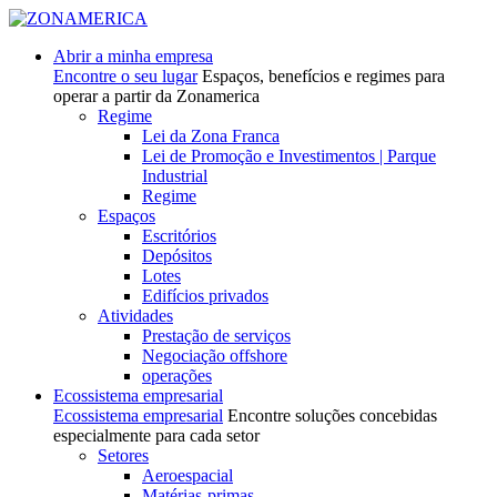
Abrir a minha empresa
Encontre o seu lugar
Espaços, benefícios e regimes para
operar a partir da Zonamerica
Regime
Lei da Zona Franca
Lei de Promoção e Investimentos | Parque
Industrial
Regime
Espaços
Escritórios
Depósitos
Lotes
Edifícios privados
Atividades
Prestação de serviços
Negociação offshore
operações
Ecossistema empresarial
Ecossistema empresarial
Encontre soluções concebidas
especialmente para cada setor
Setores
Aeroespacial
Matérias-primas