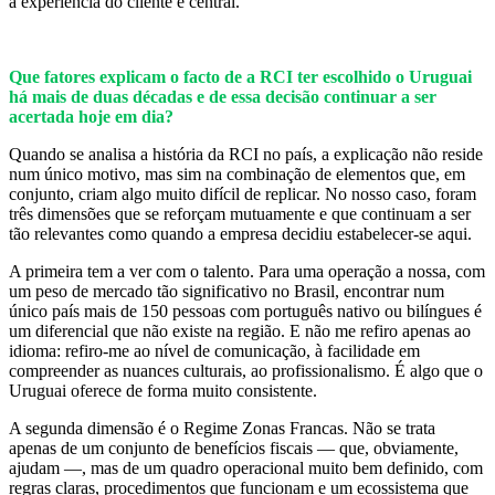
a experiência do cliente é central.
Que fatores explicam o facto de a RCI ter escolhido o Uruguai
há mais de duas décadas e de essa decisão continuar a ser
acertada hoje em dia?
Quando se analisa a história da RCI no país, a explicação não reside
num único motivo, mas sim na combinação de elementos que, em
conjunto, criam algo muito difícil de replicar. No nosso caso, foram
três dimensões que se reforçam mutuamente e que continuam a ser
tão relevantes como quando a empresa decidiu estabelecer-se aqui.
A primeira tem a ver com o talento. Para uma operação a nossa, com
um peso de mercado tão significativo no Brasil, encontrar num
único país mais de 150 pessoas com português nativo ou bilíngues é
um diferencial que não existe na região. E não me refiro apenas ao
idioma: refiro-me ao nível de comunicação, à facilidade em
compreender as nuances culturais, ao profissionalismo. É algo que o
Uruguai oferece de forma muito consistente.
A segunda dimensão é o Regime Zonas Francas. Não se trata
apenas de um conjunto de benefícios fiscais — que, obviamente,
ajudam —, mas de um quadro operacional muito bem definido, com
regras claras, procedimentos que funcionam e um ecossistema que