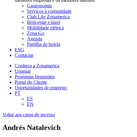
melhores empresas e os melhores talentos
Gastronomia
Serviços à comunidade
Club Life Zonamerica
Bem-estar e lazer
Mobilidade elétrica
Zona Go
Agenda
Partilha de boleia
ESG
Contactar
Conheça a Zonamerica
Uruguai
Perguntas frequentes
Portal do Cliente
Oportunidades de emprego
PT
ES
EN
Voltar aos casos de sucesso
Andrés Natalevich