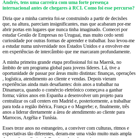
Andrés, tens uma carreira com uma forte presença
internacional antes de chegares à RCI. Como foi esse percurso?
Diria que a minha carreira foi-se construindo a partir de decisões
que, na altura, pareciam insignificantes, mas que acabaram por-me
abrir portas em lugares que nunca tinha imaginado. Comecei por
estudar Gestão de Empresas no Uruguai, mas muito cedo senti
curiosidade por outras formas de aprender e trabalhar. Isso levou-me
a estudar numa universidade nos Estados Unidos e a envolver-me
em experiências de intercâmbio que me marcaram profundamente.
A minha primeira grande etapa profissional foi na Maersk, no
âmbito de um programa global para jovens líderes. Lá, tive a
oportunidade de passar por áreas muito distintas: finanças, operações
, logística, atendimento ao cliente e vendas. Depois vieram
experiências ainda mais desafiantes: dois anos a trabalhar na
Dinamarca, quando o comércio eletrónico começava a ganhar
forma; vários anos em Espanha a desenvolver um projeto para
centralizar os call centers em Madrid e, posteriormente, a trabalhar
para toda a região ibérica, França e o Magrebe; e, finalmente, três
anos a liderar diretamente a área de atendimento ao cliente para
Marrocos, Argélia e Tunísia.
Esses treze anos no estrangeiro, a conviver com culturas, ritmos e
expectativas tão diferentes, deram-me uma visão muito mais ampla