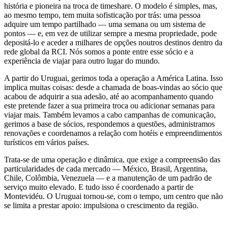
história e pioneira na troca de timeshare. O modelo é simples, mas,
ao mesmo tempo, tem muita sofisticação por trás: uma pessoa
adquire um tempo partilhado — uma semana ou um sistema de
pontos — e, em vez de utilizar sempre a mesma propriedade, pode
depositá-lo e aceder a milhares de opções noutros destinos dentro da
rede global da RCI. Nós somos a ponte entre esse sócio e a
experiência de viajar para outro lugar do mundo.
A partir do Uruguai, gerimos toda a operação a América Latina. Isso
implica muitas coisas: desde a chamada de boas-vindas ao sócio que
acabou de adquirir a sua adesão, até ao acompanhamento quando
este pretende fazer a sua primeira troca ou adicionar semanas para
viajar mais. Também levamos a cabo campanhas de comunicação,
gerimos a base de sócios, respondemos a questões, administramos
renovações e coordenamos a relação com hotéis e empreendimentos
turísticos em vários países.
Trata-se de uma operação e dinâmica, que exige a compreensão das
particularidades de cada mercado — México, Brasil, Argentina,
Chile, Colômbia, Venezuela — e a manutenção de um padrão de
serviço muito elevado. E tudo isso é coordenado a partir de
Montevidéu. O Uruguai tornou-se, com o tempo, um centro que não
se limita a prestar apoio: impulsiona o crescimento da região.