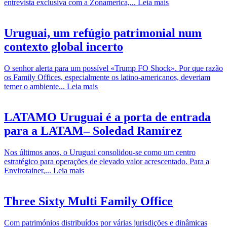
entrevista exclusiva com a Zonamerica,...
Leia mais
Uruguai, um refúgio patrimonial num
contexto global incerto
O senhor alerta para um possível «Trump FO Shock». Por que razão
os Family Offices, especialmente os latino-americanos, deveriam
temer o ambiente...
Leia mais
LATAMO Uruguai é a porta de entrada
para a LATAM– Soledad Ramírez
Nos últimos anos, o Uruguai consolidou-se como um centro
estratégico para operações de elevado valor acrescentado. Para a
Envirotainer,...
Leia mais
Three Sixty Multi Family Office
Com patrimónios distribuídos por várias jurisdições e dinâmicas