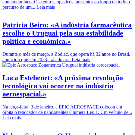
contemporâneo. Os centros logísticos, presentes ao longo de todo o
percurso de um...
Leia mais
Patricia Beiro: «A indústria farmacêutica
escolhe o Uruguai pela sua estabilidade
política e económica.»
Durante o mês de março, a Zodiac, que opera há 32 anos no Brasil,
anunciou que, em 2023, irá adotar...
Leia mais
Luca Estebenet: «A próxima revolução
tecnológica vai ocorrer na indústria
aeroespacial.»
Na terça-feira, 3 de janeiro, a EPIC AEROSPACE colocou em
órbita o rebocador de nanosatélites Chimera Leo 1. Um veículo de...
Leia mais