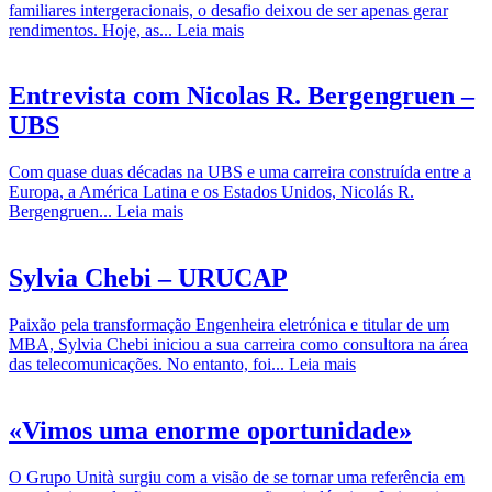
familiares intergeracionais, o desafio deixou de ser apenas gerar
rendimentos. Hoje, as...
Leia mais
Entrevista com Nicolas R. Bergengruen –
UBS
Com quase duas décadas na UBS e uma carreira construída entre a
Europa, a América Latina e os Estados Unidos, Nicolás R.
Bergengruen...
Leia mais
Sylvia Chebi – URUCAP
Paixão pela transformação Engenheira eletrónica e titular de um
MBA, Sylvia Chebi iniciou a sua carreira como consultora na área
das telecomunicações. No entanto, foi...
Leia mais
«Vimos uma enorme oportunidade»
O Grupo Unità surgiu com a visão de se tornar uma referência em