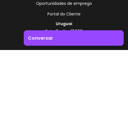
Oportunidades de emprego
Portal do Cliente
Uruguai
Rota 8 - Km 17,500
, Montevidéu - Uruguai
Conversar
+598 2518 2000
Impulsione o crescimento do seu negócio. Entre em
Zonamerica - Número gratuito
contacto connosco!
A partir da Argentina
0800 444 0126
A partir do Brasil
0800 891 8736
PT
© 2026 Zonamerica. Todos os direitos reservados
Políticas de segurança