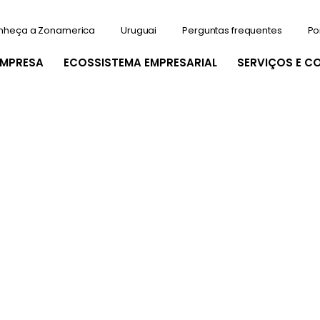
nheça a Zonamerica
Uruguai
Perguntas frequentes
Po
EMPRESA
ECOSSISTEMA EMPRESARIAL
SERVIÇOS E C