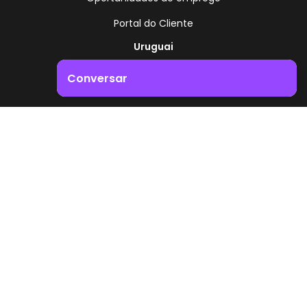
Portal do Cliente
Uruguai
Rota 8 - Km 17,500
Conversar
, Montevidéu - Uruguai
+598 2518 2000
Impulsione o crescimento do seu negócio. Entre em
contacto connosco!
Zonamerica - Número gratuito
A partir da Argentina
0800 444 0126
A partir do Brasil
0800 891 8736
PT
© 2026 Zonamerica. Todos os direitos reservados
Políticas de segurança
Política da Zonamerica