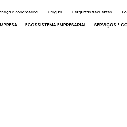
nheça a Zonamerica
Uruguai
Perguntas frequentes
Po
EMPRESA
ECOSSISTEMA EMPRESARIAL
SERVIÇOS E C