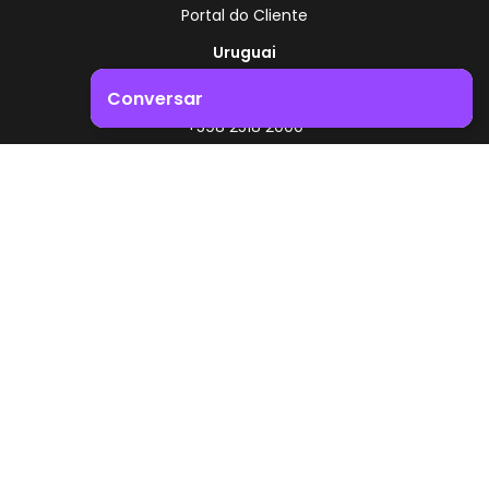
Portal do Cliente
Uruguai
Rota 8 - Km 17,500
Conversar
, Montevidéu - Uruguai
+598 2518 2000
Impulsione o crescimento do seu negócio. Entre em
contacto connosco!
Zonamerica - Número gratuito
A partir da Argentina
0800 444 0126
A partir do Brasil
0800 891 8736
PT
© 2026 Zonamerica. Todos os direitos reservados
Políticas de segurança
Política da Zonamerica