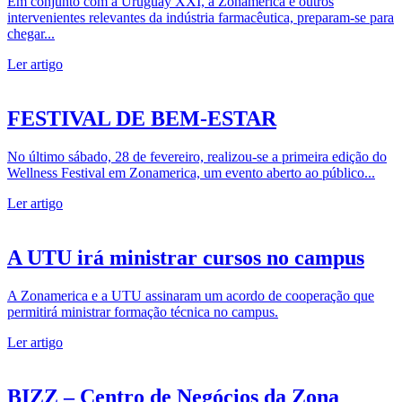
Em conjunto com a Uruguay XXI, a Zonamerica e outros
intervenientes relevantes da indústria farmacêutica, preparam-se para
chegar...
Ler artigo
FESTIVAL DE BEM-ESTAR
No último sábado, 28 de fevereiro, realizou-se a primeira edição do
Wellness Festival em Zonamerica, um evento aberto ao público...
Ler artigo
A UTU irá ministrar cursos no campus
A Zonamerica e a UTU assinaram um acordo de cooperação que
permitirá ministrar formação técnica no campus.
Ler artigo
BIZZ – Centro de Negócios da Zona