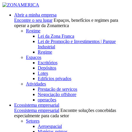
Abrir a minha empresa
Encontre o seu lugar
Espaços, benefícios e regimes para
operar a partir da Zonamerica
Regime
Lei da Zona Franca
Lei de Promoção e Investimentos | Parque
Industrial
Regime
Espaços
Escritórios
Depósitos
Lotes
Edifícios privados
Atividades
Prestação de serviços
Negociação offshore
operações
Ecossistema empresarial
Ecossistema empresarial
Encontre soluções concebidas
especialmente para cada setor
Setores
Aeroespacial
Matérias-primas