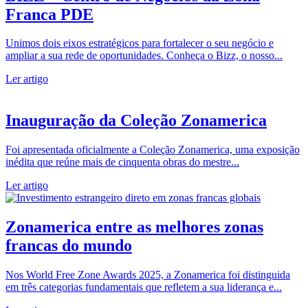
Franca PDE
Unimos dois eixos estratégicos para fortalecer o seu negócio e
ampliar a sua rede de oportunidades. Conheça o Bizz, o nosso...
Ler artigo
Inauguração da Coleção Zonamerica
Foi apresentada oficialmente a Coleção Zonamerica, uma exposição
inédita que reúne mais de cinquenta obras do mestre...
Ler artigo
Zonamerica entre as melhores zonas
francas do mundo
Nos World Free Zone Awards 2025, a Zonamerica foi distinguida
em três categorias fundamentais que refletem a sua liderança e...