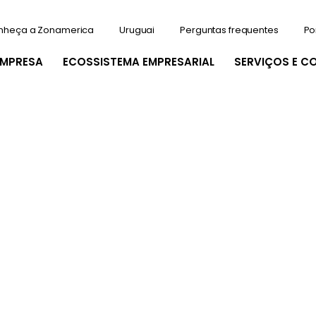
nheça a Zonamerica
Uruguai
Perguntas frequentes
Po
EMPRESA
ECOSSISTEMA EMPRESARIAL
SERVIÇOS E C