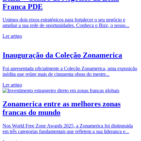
Franca PDE
Unimos dois eixos estratégicos para fortalecer o seu negócio e
ampliar a sua rede de oportunidades. Conheça o Bizz, o nosso...
Ler artigo
Inauguração da Coleção Zonamerica
Foi apresentada oficialmente a Coleção Zonamerica, uma exposição
inédita que reúne mais de cinquenta obras do mestre...
Ler artigo
Zonamerica entre as melhores zonas
francas do mundo
Nos World Free Zone Awards 2025, a Zonamerica foi distinguida
em três categorias fundamentais que refletem a sua liderança e...