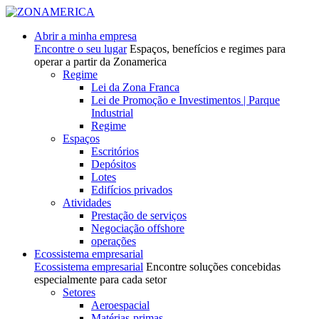
Abrir a minha empresa
Encontre o seu lugar
Espaços, benefícios e regimes para
operar a partir da Zonamerica
Regime
Lei da Zona Franca
Lei de Promoção e Investimentos | Parque
Industrial
Regime
Espaços
Escritórios
Depósitos
Lotes
Edifícios privados
Atividades
Prestação de serviços
Negociação offshore
operações
Ecossistema empresarial
Ecossistema empresarial
Encontre soluções concebidas
especialmente para cada setor
Setores
Aeroespacial
Matérias-primas