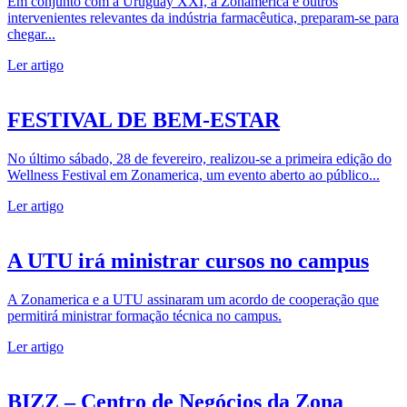
Em conjunto com a Uruguay XXI, a Zonamerica e outros
intervenientes relevantes da indústria farmacêutica, preparam-se para
chegar...
Ler artigo
FESTIVAL DE BEM-ESTAR
No último sábado, 28 de fevereiro, realizou-se a primeira edição do
Wellness Festival em Zonamerica, um evento aberto ao público...
Ler artigo
A UTU irá ministrar cursos no campus
A Zonamerica e a UTU assinaram um acordo de cooperação que
permitirá ministrar formação técnica no campus.
Ler artigo
BIZZ – Centro de Negócios da Zona