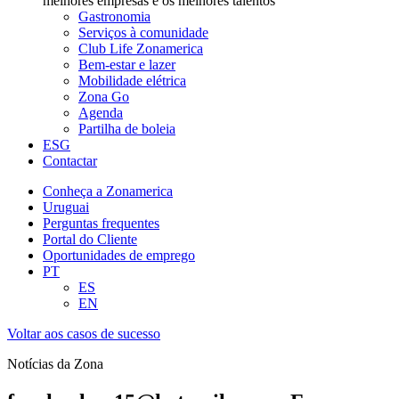
melhores empresas e os melhores talentos
Gastronomia
Serviços à comunidade
Club Life Zonamerica
Bem-estar e lazer
Mobilidade elétrica
Zona Go
Agenda
Partilha de boleia
ESG
Contactar
Conheça a Zonamerica
Uruguai
Perguntas frequentes
Portal do Cliente
Oportunidades de emprego
PT
ES
EN
Voltar aos casos de sucesso
Notícias da Zona