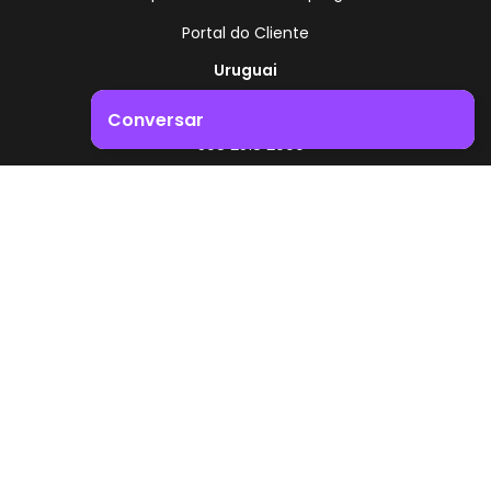
Portal do Cliente
Uruguai
Rota 8 - Km 17,500
Conversar
, Montevidéu - Uruguai
+598 2518 2000
Impulsione o crescimento do seu negócio. Entre em
contacto connosco!
Zonamerica - Número gratuito
A partir da Argentina
0800 444 0126
A partir do Brasil
0800 891 8736
PT
© 2026 Zonamerica. Todos os direitos reservados
Políticas de segurança
Política da Zonamerica