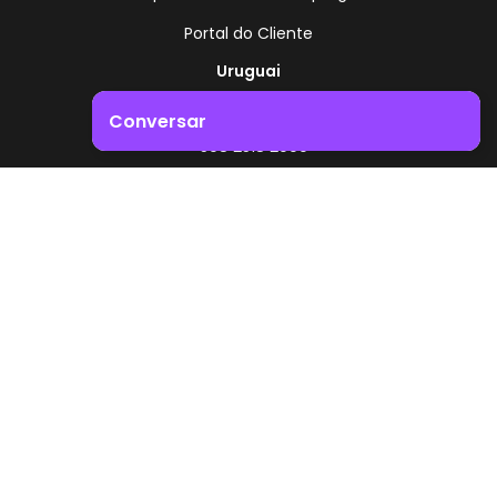
Portal do Cliente
Uruguai
Rota 8 - Km 17,500
Conversar
, Montevidéu - Uruguai
+598 2518 2000
Impulsione o crescimento do seu negócio. Entre em
contacto connosco!
Zonamerica - Número gratuito
A partir da Argentina
0800 444 0126
A partir do Brasil
0800 891 8736
PT
© 2026 Zonamerica. Todos os direitos reservados
Políticas de segurança
Política da Zonamerica