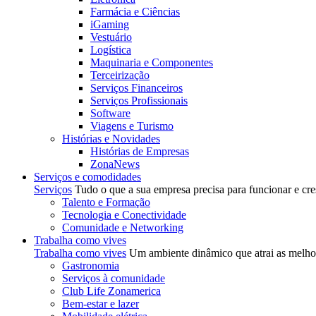
Farmácia e Ciências
iGaming
Vestuário
Logística
Maquinaria e Componentes
Terceirização
Serviços Financeiros
Serviços Profissionais
Software
Viagens e Turismo
Histórias e Novidades
Histórias de Empresas
ZonaNews
Serviços e comodidades
Serviços
Tudo o que a sua empresa precisa para funcionar e cre
Talento e Formação
Tecnologia e Conectividade
Comunidade e Networking
Trabalha como vives
Trabalha como vives
Um ambiente dinâmico que atrai as melhor
Gastronomia
Serviços à comunidade
Club Life Zonamerica
Bem-estar e lazer