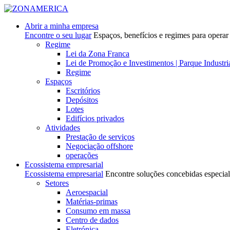
Abrir a minha empresa
Encontre o seu lugar
Espaços, benefícios e regimes para operar
Regime
Lei da Zona Franca
Lei de Promoção e Investimentos | Parque Industri
Regime
Espaços
Escritórios
Depósitos
Lotes
Edifícios privados
Atividades
Prestação de serviços
Negociação offshore
operações
Ecossistema empresarial
Ecossistema empresarial
Encontre soluções concebidas especial
Setores
Aeroespacial
Matérias-primas
Consumo em massa
Centro de dados
Eletrónica