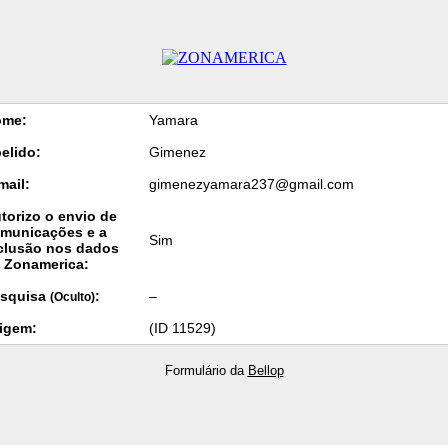
ome:
Yamara
elido:
Gimenez
mail:
gimenezyamara237@gmail.com
torizo o envio de
municações e a
Sim
clusão nos dados
 Zonamerica:
squisa
:
–
(Oculto)
igem:
(ID 11529)
Formulário da
Bellop