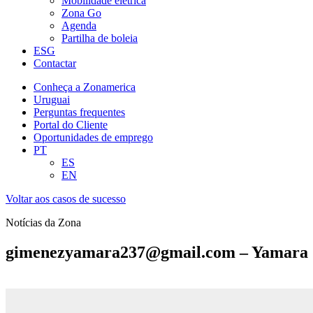
Mobilidade elétrica
Zona Go
Agenda
Partilha de boleia
ESG
Contactar
Conheça a Zonamerica
Uruguai
Perguntas frequentes
Portal do Cliente
Oportunidades de emprego
PT
ES
EN
Voltar aos casos de sucesso
Notícias da Zona
gimenezyamara237@gmail.com – Yamara