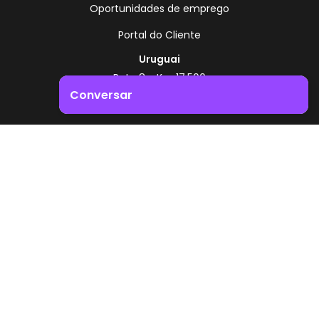
Oportunidades de emprego
Portal do Cliente
Uruguai
Rota 8 - Km 17,500
, Montevidéu - Uruguai
Conversar
+598 2518 2000
Impulsione o crescimento do seu negócio. Entre em
Zonamerica - Número gratuito
contacto connosco!
A partir da Argentina
0800 444 0126
A partir do Brasil
0800 891 8736
PT
© 2026 Zonamerica. Todos os direitos reservados
Políticas de segurança