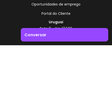
Oportunidades de emprego
Portal do Cliente
Uruguai
Rota 8 - Km 17,500
, Montevidéu - Uruguai
Conversar
+598 2518 2000
Impulsione o crescimento do seu negócio. Entre em
Zonamerica - Número gratuito
contacto connosco!
A partir da Argentina
0800 444 0126
A partir do Brasil
0800 891 8736
PT
© 2026 Zonamerica. Todos os direitos reservados
Políticas de segurança