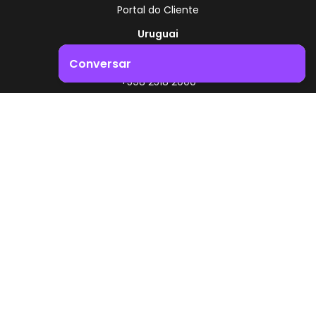
Portal do Cliente
Uruguai
Rota 8 - Km 17,500
Conversar
, Montevidéu - Uruguai
+598 2518 2000
Impulsione o crescimento do seu negócio. Entre em
contacto connosco!
Zonamerica - Número gratuito
A partir da Argentina
0800 444 0126
A partir do Brasil
0800 891 8736
PT
© 2026 Zonamerica. Todos os direitos reservados
Políticas de segurança
Política da Zonamerica