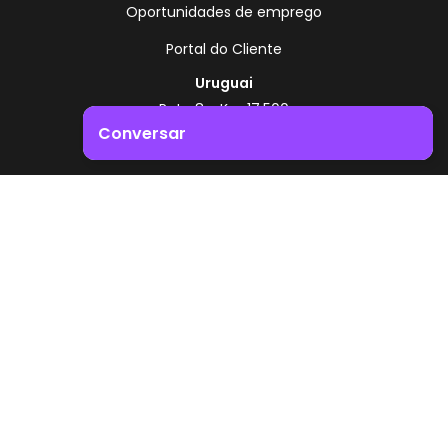
Oportunidades de emprego
Portal do Cliente
Uruguai
Rota 8 - Km 17,500
, Montevidéu - Uruguai
Conversar
+598 2518 2000
Impulsione o crescimento do seu negócio. Entre em
Zonamerica - Número gratuito
contacto connosco!
A partir da Argentina
0800 444 0126
A partir do Brasil
0800 891 8736
PT
© 2026 Zonamerica. Todos os direitos reservados
Políticas de segurança