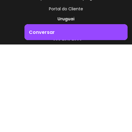
Portal do Cliente
Uruguai
Rota 8 - Km 17,500
Conversar
, Montevidéu - Uruguai
+598 2518 2000
Impulsione o crescimento do seu negócio. Entre em
contacto connosco!
Zonamerica - Número gratuito
A partir da Argentina
0800 444 0126
A partir do Brasil
0800 891 8736
PT
© 2026 Zonamerica. Todos os direitos reservados
Políticas de segurança
Política da Zonamerica