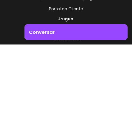
Portal do Cliente
Uruguai
Rota 8 - Km 17,500
Conversar
, Montevidéu - Uruguai
+598 2518 2000
Impulsione o crescimento do seu negócio. Entre em
contacto connosco!
Zonamerica - Número gratuito
A partir da Argentina
0800 444 0126
A partir do Brasil
0800 891 8736
PT
© 2026 Zonamerica. Todos os direitos reservados
Políticas de segurança
Política da Zonamerica