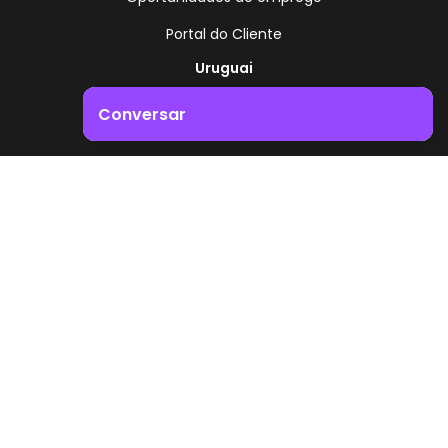
Portal do Cliente
Uruguai
Rota 8 - Km 17,500
Conversar
, Montevidéu - Uruguai
+598 2518 2000
Impulsione o crescimento do seu negócio. Entre em
contacto connosco!
Zonamerica - Número gratuito
A partir da Argentina
0800 444 0126
A partir do Brasil
0800 891 8736
PT
© 2026 Zonamerica. Todos os direitos reservados
Políticas de segurança
Política da Zonamerica