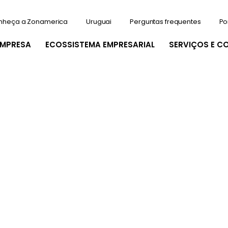
nheça a Zonamerica
Uruguai
Perguntas frequentes
Po
EMPRESA
ECOSSISTEMA EMPRESARIAL
SERVIÇOS E C