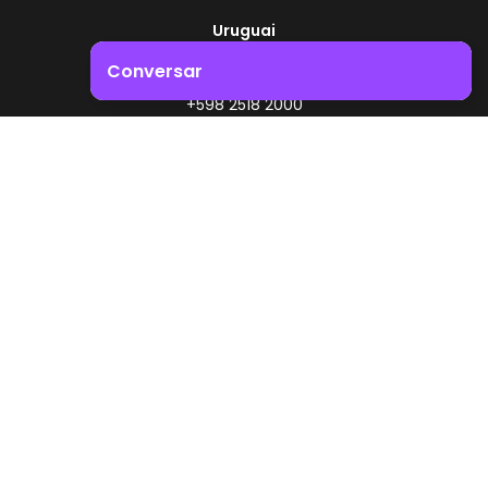
Uruguai
Rota 8 - Km 17,500
Conversar
, Montevidéu - Uruguai
+598 2518 2000
Impulsione o crescimento do seu negócio. Entre em
contacto connosco!
Zonamerica - Número gratuito
A partir da Argentina
0800 444 0126
A partir do Brasil
0800 891 8736
PT
© 2026 Zonamerica. Todos os direitos reservados
Políticas de segurança
Política da Zonamerica