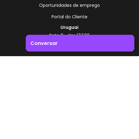
Oportunidades de emprego
Portal do Cliente
Uruguai
Rota 8 - Km 17,500
, Montevidéu - Uruguai
Conversar
+598 2518 2000
Impulsione o crescimento do seu negócio. Entre em
Zonamerica - Número gratuito
contacto connosco!
A partir da Argentina
0800 444 0126
A partir do Brasil
0800 891 8736
PT
© 2026 Zonamerica. Todos os direitos reservados
Políticas de segurança