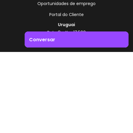
Oportunidades de emprego
Portal do Cliente
Uruguai
Rota 8 - Km 17,500
, Montevidéu - Uruguai
Conversar
+598 2518 2000
Impulsione o crescimento do seu negócio. Entre em
Zonamerica - Número gratuito
contacto connosco!
A partir da Argentina
0800 444 0126
A partir do Brasil
0800 891 8736
PT
© 2026 Zonamerica. Todos os direitos reservados
Políticas de segurança