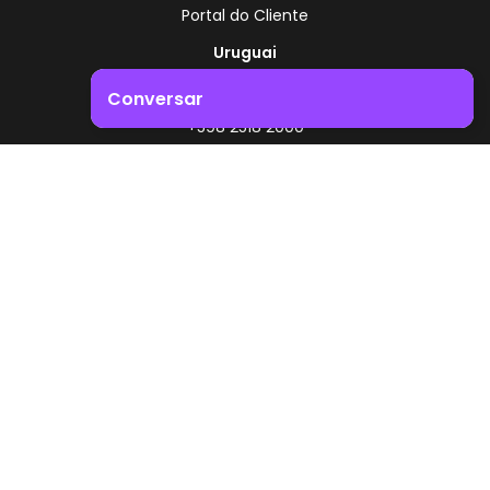
Portal do Cliente
Uruguai
Rota 8 - Km 17,500
Conversar
, Montevidéu - Uruguai
+598 2518 2000
Impulsione o crescimento do seu negócio. Entre em
contacto connosco!
Zonamerica - Número gratuito
A partir da Argentina
0800 444 0126
A partir do Brasil
0800 891 8736
PT
© 2026 Zonamerica. Todos os direitos reservados
Políticas de segurança
Política da Zonamerica