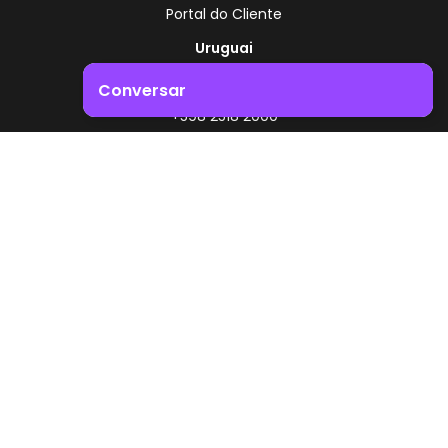
Portal do Cliente
Uruguai
Rota 8 - Km 17,500
Conversar
, Montevidéu - Uruguai
+598 2518 2000
Impulsione o crescimento do seu negócio. Entre em
contacto connosco!
Zonamerica - Número gratuito
A partir da Argentina
0800 444 0126
A partir do Brasil
0800 891 8736
PT
© 2026 Zonamerica. Todos os direitos reservados
Políticas de segurança
Política da Zonamerica