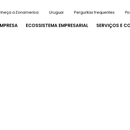
nheça a Zonamerica
Uruguai
Perguntas frequentes
Po
EMPRESA
ECOSSISTEMA EMPRESARIAL
SERVIÇOS E C